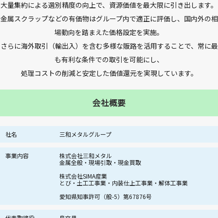
大量集約による選別精度の向上で、資源価値を最大限に引き出します。
金属スクラップなどの有価物はグループ内で適正に評価し、国内外の相
場動向を踏まえた価格設定を実施。
さらに海外取引（輸出入）を含む多様な販路を活用することで、常に最
も有利な条件での取引を可能にし、
処理コストの削減と安定した価値還元を実現しています。
会社概要
社名
三和メタルグループ
事業内容
株式会社三和メタル
金属全般・現場引取・現金買取
株式会社SIMA産業
とび・土工工事業・内装仕上工事業・解体工事業
愛知県知事許可（般-5）第67876号
代表取締役
島文男