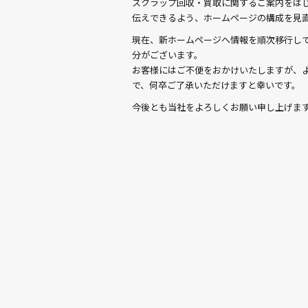
o
スクラップ回収・買取に関するご案内をは
o
伝えできるよう、ホームページの構成を見
k
現在、新ホームページへ情報を順次移行し
分がございます。
お客様にはご不便をおかけいたしますが、
で、何卒ご了承いただけますと幸いです。
今後とも当社をよろしくお願い申し上げま