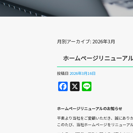
月別アーカイブ:
2026年3月
ホームページリニューア
投稿日
2026年3月16日
F
X
Li
a
n
c
e
ホームページリニューアルのお知らせ
e
平素より当社をご愛顧いただき、誠にあり
b
このたび、当社ホームページをリニューア